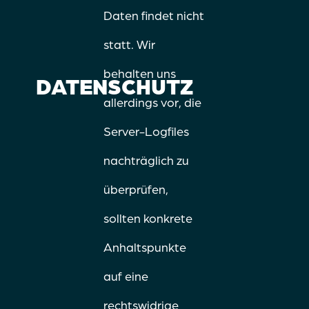
Daten findet nicht
statt. Wir
behalten uns
DATENSCHUTZ
allerdings vor, die
Server-Logfiles
nachträglich zu
überprüfen,
sollten konkrete
Anhaltspunkte
auf eine
rechtswidrige